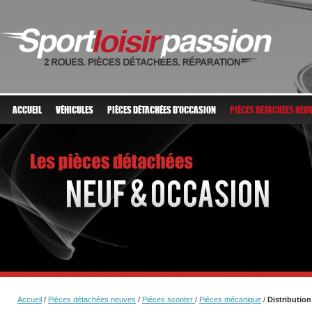
ACCUEIL
VÉHICULES
PIÈCES DÉTACHÉES D'OCCASION
PIÈCES DÉTACHÉES NEU
Accueil
/
Pièces détachées neuves
/
Piéces scooter
/
Piéces mécanique
/
Distribution