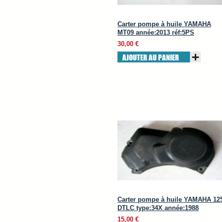
Carter pompe à huile YAMAHA
MT09 année:2013 réf:5PS
30,00 €
AJOUTER AU PANIER
Carter pompe à huile YAMAHA 12
DTLC type:34X année:1988
15,00 €