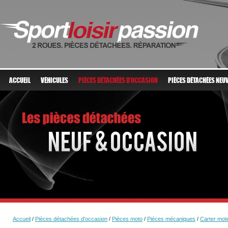
ACCUEIL
VÉHICULES
PIÈCES DÉTACHÉES D'OCCASION
PIÈCES DÉTACHÉES NEU
Accueil
/
Pièces détachées d'occasion
/
Pièces moto
/
Piéces mécaniques
/
Carter mote