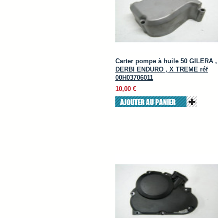
Carter pompe à huile 50 GILERA ,
DERBI ENDURO , X TREME réf
00H03706011
10,00 €
AJOUTER AU PANIER