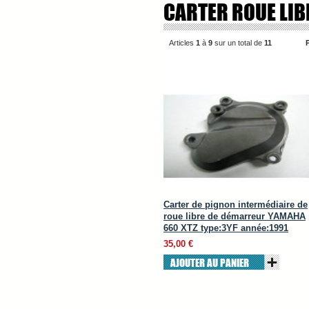
CARTER ROUE LI
Articles
1
à
9
sur un total de
11
Carter de pignon intermédiaire de
roue libre de démarreur YAMAHA
660 XTZ type:3YF année:1991
35,00 €
AJOUTER AU PANIER