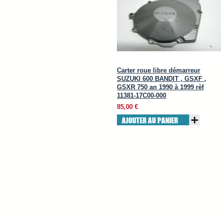
Carter roue libre démarreur
SUZUKI 600 BANDIT , GSXF ,
GSXR 750 an 1990 à 1999 rèf
11381-17C00-000
85,00 €
AJOUTER AU PANIER