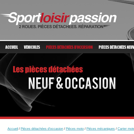
ACCUEIL
VÉHICULES
PIÈCES DÉTACHÉES D'OCCASION
PIÈCES DÉTACHÉES NEU
Accueil
/
Pièces détachées d'occasion
/
Pièces moto
/
Piéces mécaniques
/
Carter mote