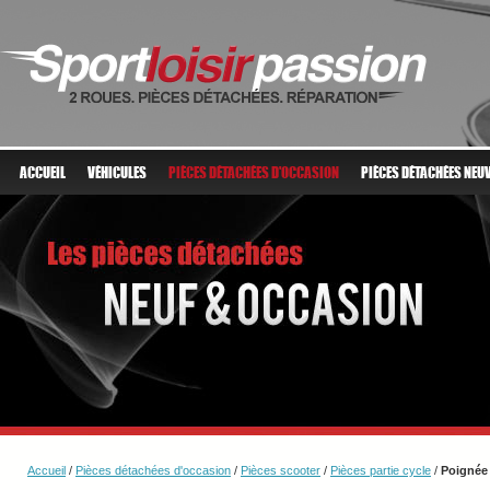
ACCUEIL
VÉHICULES
PIÈCES DÉTACHÉES D'OCCASION
PIÈCES DÉTACHÉES NEU
Accueil
/
Pièces détachées d'occasion
/
Pièces scooter
/
Pièces partie cycle
/
Poignée