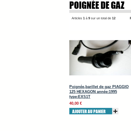
POIGNÉE DE GAZ
Articles
1
à
9
sur un total de
12
Poignée,barillet de gaz PIAGGIO
125 HEXAGON année:1995
type:EXS1T
40,00 €
AJOUTER AU PANIER