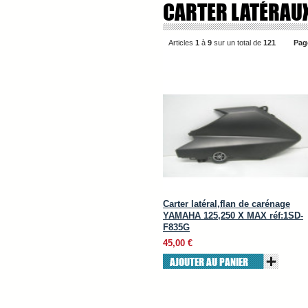
CARTER LATÉRAU
Articles
1
à
9
sur un total de
121
Pag
Carter latéral,flan de carénage
YAMAHA 125,250 X MAX réf:1SD-
F835G
45,00 €
AJOUTER AU PANIER