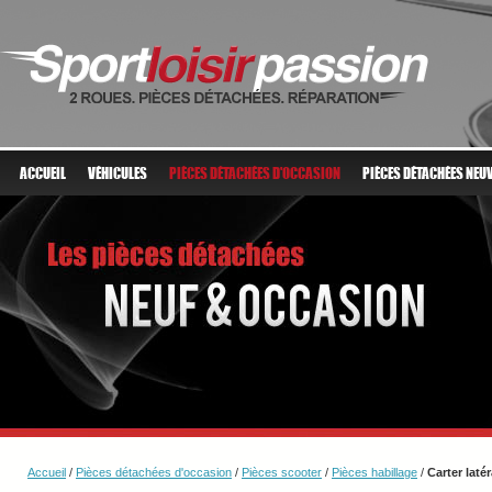
ACCUEIL
VÉHICULES
PIÈCES DÉTACHÉES D'OCCASION
PIÈCES DÉTACHÉES NEU
Accueil
/
Pièces détachées d'occasion
/
Pièces scooter
/
Pièces habillage
/
Carter laté