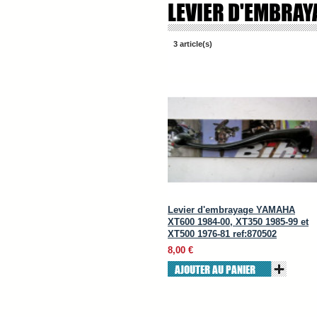
LEVIER D'EMBRAY
3 article(s)
Levier d'embrayage YAMAHA
XT600 1984-00, XT350 1985-99 et
XT500 1976-81 ref:870502
8,00 €
AJOUTER AU PANIER