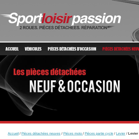
ACCUEIL
VÉHICULES
PIÈCES DÉTACHÉES D'OCCASION
PIÈCES DÉTACHÉES NEU
Accueil
/
Pièces détachées neuves
/
Piéces moto
/
Pièces partie cycle
/
Levier
/
Levier