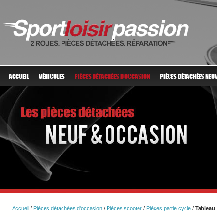
ACCUEIL
VÉHICULES
PIÈCES DÉTACHÉES D'OCCASION
PIÈCES DÉTACHÉES NEU
Accueil
/
Pièces détachées d'occasion
/
Pièces scooter
/
Pièces partie cycle
/
Tableau