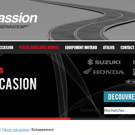
OCCASION
PIÈCES DÉTACHÉES NEUVES
EQUIPEMENT MOTARD
ATELIER
CONTACT
DECOUVRE
Rechercher :
o
/
Pièces mécanique
/
Echappement