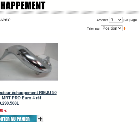
CHAPPEMENT
ticle(s)
par page
Afficher
Trier par
ecteur échappement RIEJU 50
 MRT PRO Euro 4 réf
0.290.5081
00 €
OUTER AU PANIER