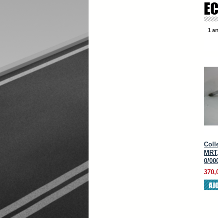
E
1 ar
Coll
MRT,
0/00
370,
AJ