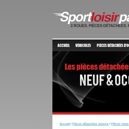
ACCUEIL
VÉHICULES
PIÈCES DÉTACHÉES D'
Accueil
/
Pièces détachées neuves
/
Piéces mot