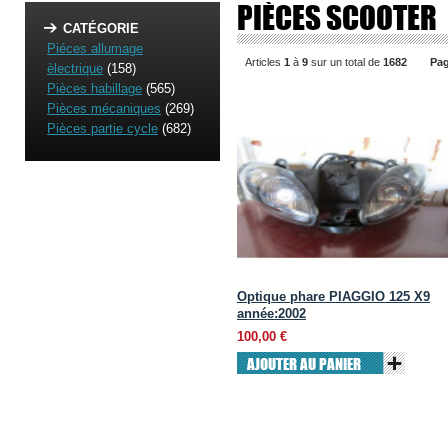
PIÈCES SCOOTER
CATÉGORIE
Piéces allumage
Articles
1
à
9
sur un total de
1682
Pag
èlectrique
(158)
Pièces habillage
(565)
Pièces mécaniques
(269)
Pièces partie cycle
(682)
Optique phare PIAGGIO 125 X9
année:2002
100,00 €
AJOUTER AU PANIER