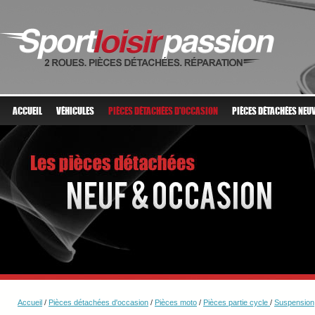
ACCUEIL
VÉHICULES
PIÈCES DÉTACHÉES D'OCCASION
PIÈCES DÉTACHÉES NEU
Accueil
/
Pièces détachées d'occasion
/
Pièces moto
/
Pièces partie cycle
/
Suspension