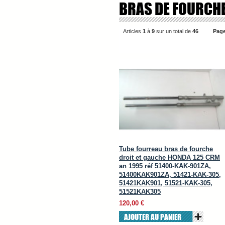
BRAS DE FOURCH
Articles
1
à
9
sur un total de
46
Page
Tube fourreau bras de fourche
droit et gauche HONDA 125 CRM
an 1995 réf 51400-KAK-901ZA,
51400KAK901ZA, 51421-KAK-305,
51421KAK901, 51521-KAK-305,
51521KAK305
120,00 €
AJOUTER AU PANIER