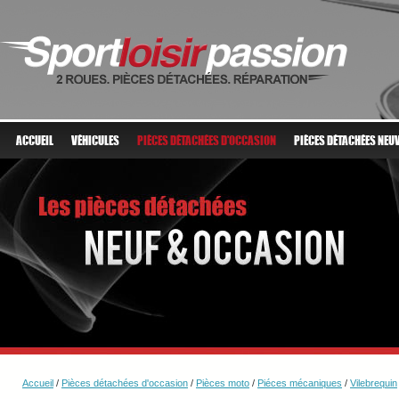
ACCUEIL
VÉHICULES
PIÈCES DÉTACHÉES D'OCCASION
PIÈCES DÉTACHÉES NEU
Accueil
/
Pièces détachées d'occasion
/
Pièces moto
/
Piéces mécaniques
/
Vilebrequin