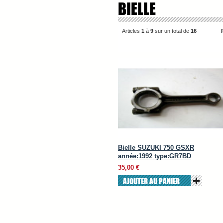
BIELLE
Articles
1
à
9
sur un total de
16
Bielle SUZUKI 750 GSXR
année:1992 type:GR7BD
35,00 €
AJOUTER AU PANIER