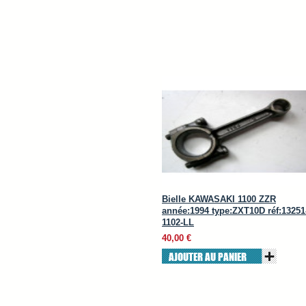
Bielle KAWASAKI 1100 ZZR
année:1994 type:ZXT10D réf:13251
1102-LL
40,00 €
AJOUTER AU PANIER