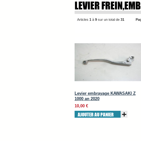
LEVIER FREIN,EM
Articles
1
à
9
sur un total de
31
Pag
Levier embrayage KAWASAKI Z
1000 an 2020
10,00 €
AJOUTER AU PANIER