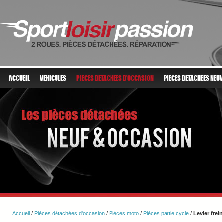
ACCUEIL
VÉHICULES
PIÈCES DÉTACHÉES D'OCCASION
PIÈCES DÉTACHÉES NEU
Accueil
/
Pièces détachées d'occasion
/
Pièces moto
/
Pièces partie cycle
/
Levier fre