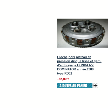
Cloche,noix,plateau de
pression,disque lisse et garni
d'embrayage HONDA 650
DOMINATOR année:1988
type:RD02
185,00 €
AJOUTER AU PANIER