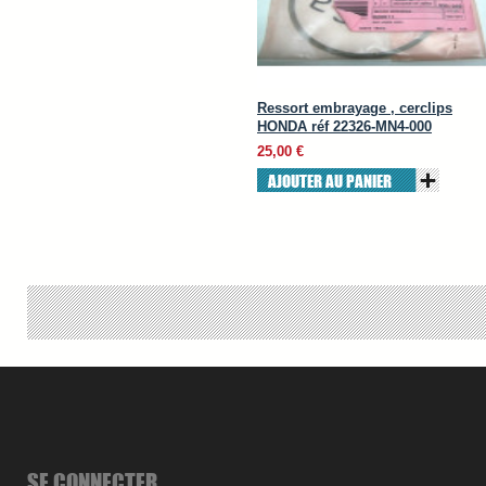
Ressort embrayage , cerclips
HONDA réf 22326-MN4-000
25,00 €
AJOUTER AU PANIER
SE CONNECTER