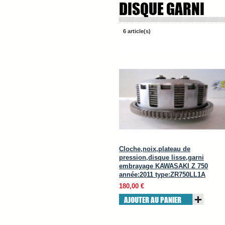
DISQUE GARNI
6 article(s)
Cloche,noix,plateau de
pression,disque lisse,garni
embrayage KAWASAKI Z 750
année:2011 type:ZR750LL1A
180,00 €
AJOUTER AU PANIER