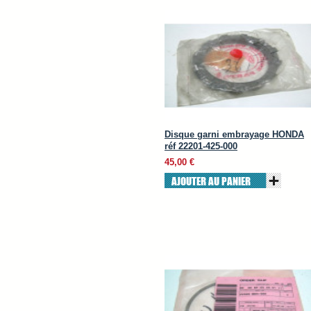
Disque garni embrayage HONDA
réf 22201-425-000
45,00 €
AJOUTER AU PANIER