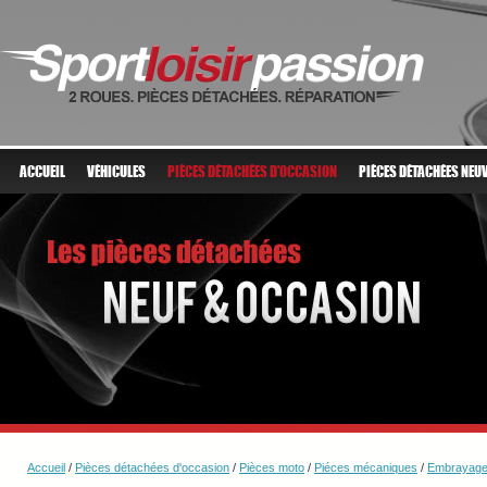
ACCUEIL
VÉHICULES
PIÈCES DÉTACHÉES D'OCCASION
PIÈCES DÉTACHÉES NEU
Accueil
/
Pièces détachées d'occasion
/
Pièces moto
/
Piéces mécaniques
/
Embrayag