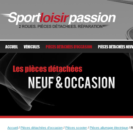
ACCUEIL
VÉHICULES
PIÈCES DÉTACHÉES D'OCCASION
PIÈCES DÉTACHÉES NEU
Accueil
/
Pièces détachées d'occasion
/
Pièces scooter
/
Piéces allumage èlectrique
/
R