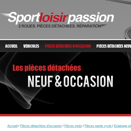
ACCUEIL
VÉHICULES
PIÈCES DÉTACHÉES D'OCCASION
PIÈCES DÉTACHÉES NEU
Accueil
/
Pièces détachées d'occasion
/
Pièces moto
/
Pièces partie cycle
/
Eclairage,si