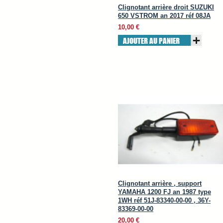
Clignotant arrière droit SUZUKI
650 VSTROM an 2017 réf 08JA
10,00 €
AJOUTER AU PANIER
Clignotant arrière , support
YAMAHA 1200 FJ an 1987 type
1WH réf 51J-83340-00-00 , 36Y-
83369-00-00
20,00 €