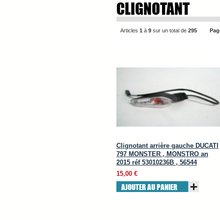
CLIGNOTANT
Articles
1
à
9
sur un total de
295
Pag
Clignotant arrière gauche DUCATI
797 MONSTER , MONSTRO an
2015 réf 53010236B , 56544
15,00 €
AJOUTER AU PANIER