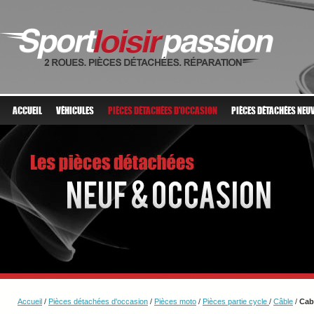
ACCUEIL
VÉHICULES
PIÈCES DÉTACHÉES D'OCCASION
PIÈCES DÉTACHÉES NEU
Accueil
/
Pièces détachées d'occasion
/
Pièces moto
/
Pièces partie cycle
/
Câble
/
Cabl