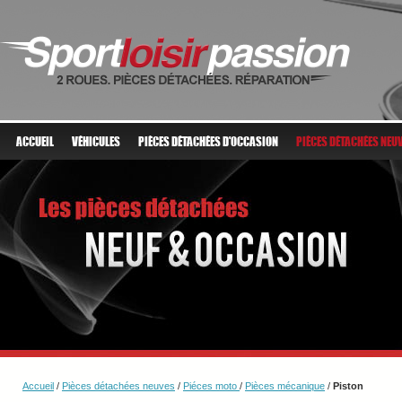
ACCUEIL
VÉHICULES
PIÈCES DÉTACHÉES D'OCCASION
PIÈCES DÉTACHÉES NEU
Accueil
/
Pièces détachées neuves
/
Piéces moto
/
Pièces mécanique
/
Piston