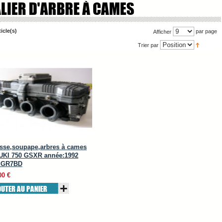
LIER D'ARBRE À CAMES
ticle(s)
par page
Afficher
Trier par
sse,soupape,arbres à cames
KI 750 GSXR année:1992
e:GR7BD
00 €
OUTER AU PANIER