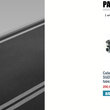
PA
1 ar
Cula
SUZU
typ
200,
AJ