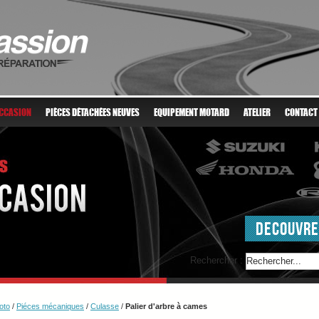
OCCASION
PIÈCES DÉTACHÉES NEUVES
EQUIPEMENT MOTARD
ATELIER
CONTACT
DECOUVRE
Rechercher :
oto
/
Piéces mécaniques
/
Culasse
/
Palier d'arbre à cames