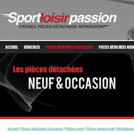
ACCUEIL
VÉHICULES
PIÈCES DÉTACHÉES D'OCCASION
PIÈCES DÉTACHÉES NEU
Accueil
/
Pièces détachées d'occasion
/
Pièces moto
/
Pièces partie cycle
/
Refroidisse