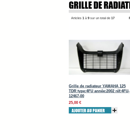
GRILLE DE RADIA
Articles
1
à
9
sur un total de
17
Grille de radiateur YAMAHA 125
TDR type:4FU année:2002 réf:4FU-
12467-00
25,00 €
AJOUTER AU PANIER