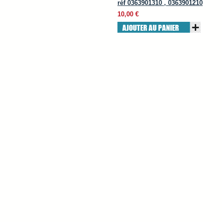
réf 0363901310 , 0363901210
10,00 €
AJOUTER AU PANIER