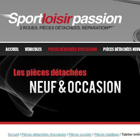
ACCUEIL
VÉHICULES
PIÈCES DÉTACHÉES D'OCCASION
PIÈCES DÉTACHÉES NEU
Accueil
/
Pièces détachées d'occasion
/
Pièces scooter
/
Pièces habillage
/
Tablier infé