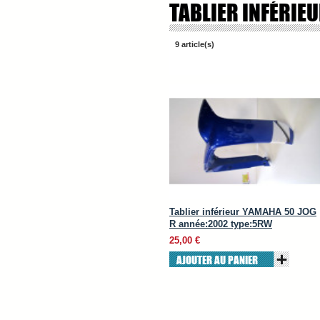
TABLIER INFÉRIE
9 article(s)
Tablier inférieur YAMAHA 50 JOG
R année:2002 type:5RW
25,00 €
AJOUTER AU PANIER