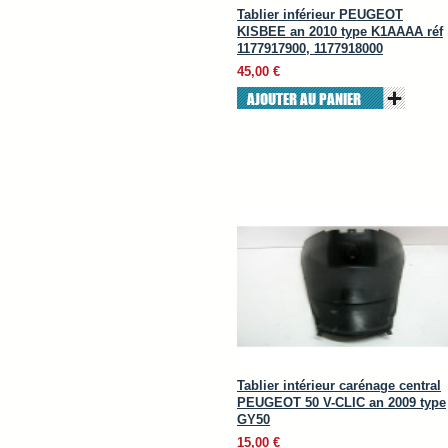
Tablier inférieur PEUGEOT
KISBEE an 2010 type K1AAAA réf
1177917900, 1177918000
45,00 €
AJOUTER AU PANIER
Tablier intérieur carénage central
PEUGEOT 50 V-CLIC an 2009 type
GY50
15,00 €