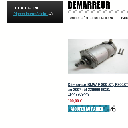
DÉMARREUR
CATÉGORIE
Pignon intermédiaire
(4)
Articles
1
à
9
sur un total de
76
Page
Démarreur BMW F 800 ST, F800S
an 2007 réf 228000-8050,
11447709449
100,00 €
AJOUTER AU PANIER