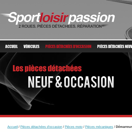
ACCUEIL
VÉHICULES
PIÈCES DÉTACHÉES D'OCCASION
PIÈCES DÉTACHÉES NEU
Accueil
/
Pièces détachées d'occasion
/
Pièces moto
/
Piéces mécaniques
/
Démarreur