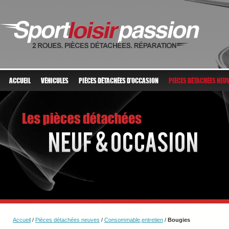
ACCUEIL
VÉHICULES
PIÈCES DÉTACHÉES D'OCCASION
PIÈCES DÉTACHÉES NEU
Accueil
/
Pièces détachées neuves
/
Consommable,entretien
/
Bougies