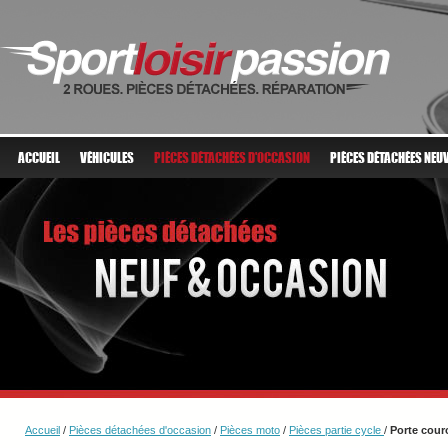
ACCUEIL
VÉHICULES
PIÈCES DÉTACHÉES D'OCCASION
PIÈCES DÉTACHÉES NEU
Accueil
/
Pièces détachées d'occasion
/
Pièces moto
/
Pièces partie cycle
/
Porte cou