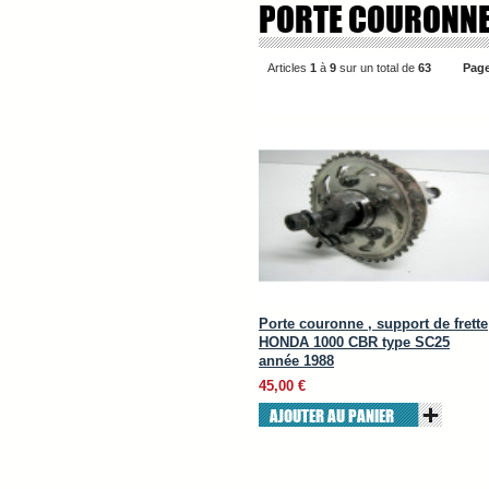
PORTE COURONN
Articles
1
à
9
sur un total de
63
Page
Porte couronne , support de frette
HONDA 1000 CBR type SC25
année 1988
45,00 €
AJOUTER AU PANIER