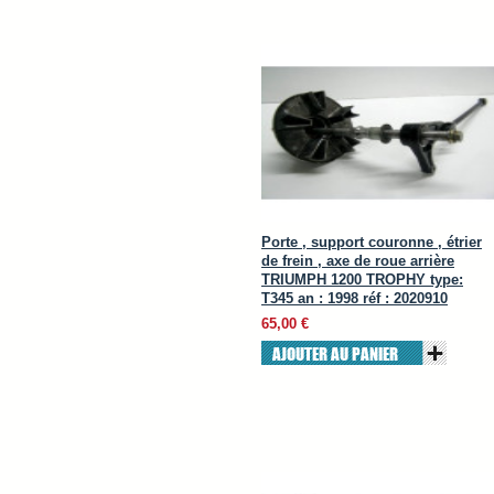
Porte , support couronne , étrier
de frein , axe de roue arrière
TRIUMPH 1200 TROPHY type:
T345 an : 1998 réf : 2020910
65,00 €
AJOUTER AU PANIER