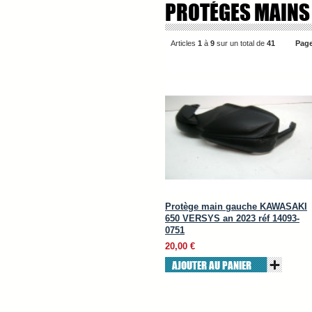
PROTÉGES MAINS
Articles
1
à
9
sur un total de
41
Page
Protège main gauche KAWASAKI
650 VERSYS an 2023 réf 14093-
0751
20,00 €
AJOUTER AU PANIER