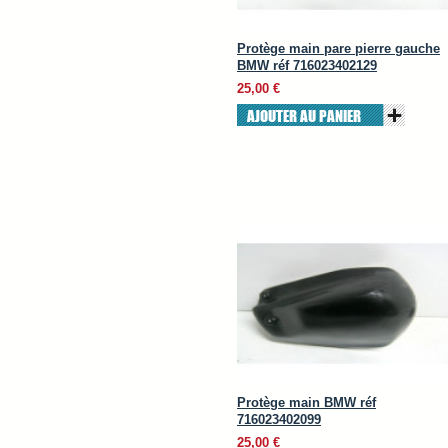
Protège main pare pierre gauche
BMW réf 716023402129
25,00 €
AJOUTER AU PANIER
Protège main BMW réf
716023402099
25,00 €