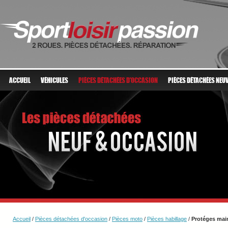
ACCUEIL
VÉHICULES
PIÈCES DÉTACHÉES D'OCCASION
PIÈCES DÉTACHÉES NEU
Accueil
/
Pièces détachées d'occasion
/
Pièces moto
/
Pièces habillage
/
Protéges mai