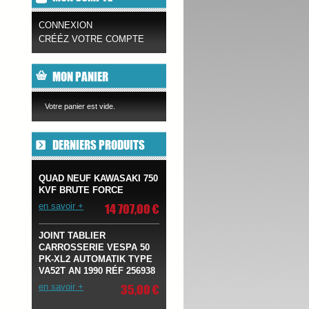
CONNEXION
CRÉÉZ VOTRE COMPTE
MON PANIER
Votre panier est vide.
DERNIERS PRODUITS
QUAD NEUF KAWASAKI 750
KVF BRUTE FORCE
14 707,00 €
en savoir +
JOINT TABLIER
CARROSSERIE VESPA 50
PK-XL2 AUTOMATIK TYPE
VA52T AN 1990 RÉF 256938
35,00 €
en savoir +