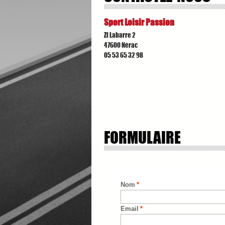
Sport Loisir Passion
ZI Labarre 2
47600 Nérac
05 53 65 32 98
FORMULAIRE
Nom
*
Email
*