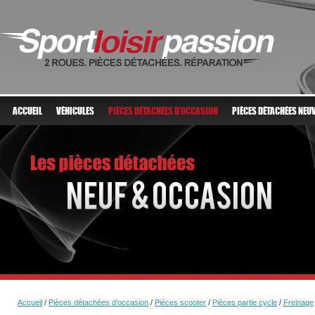
ACCUEIL
VÉHICULES
PIÈCES DÉTACHÉES D'OCCASION
PIÈCES DÉTACHÉES NEU
Accueil
/
Pièces détachées d'occasion
/
Pièces scooter
/
Pièces partie cycle
/
Freinage