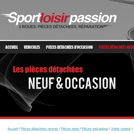
ACCUEIL
VÉHICULES
PIÈCES DÉTACHÉES D'OCCASION
PIÈCES DÉTACHÉES NEU
Accueil
/
Pièces détachées neuves
/
Piéces moto
/
Pièces mécanique
/
Joints moteur
/