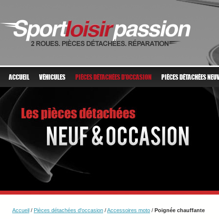
ACCUEIL
VÉHICULES
PIÈCES DÉTACHÉES D'OCCASION
PIÈCES DÉTACHÉES NEU
Accueil
/
Pièces détachées d'occasion
/
Accessoires moto
/
Poignée chauffante