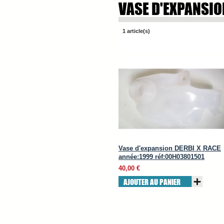
VASE D'EXPANSIO
1 article(s)
Vase d'expansion DERBI X RACE
année:1999 réf:00H03801501
40,00 €
AJOUTER AU PANIER