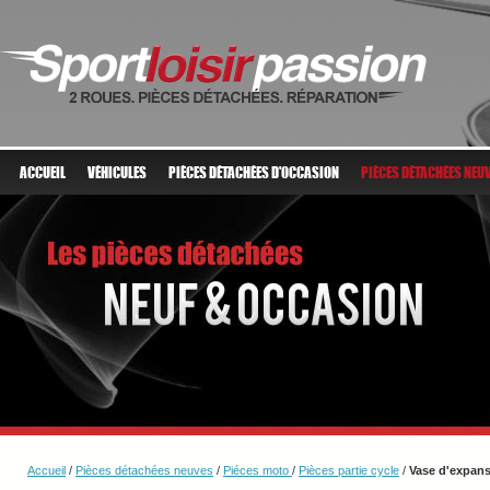
ACCUEIL
VÉHICULES
PIÈCES DÉTACHÉES D'OCCASION
PIÈCES DÉTACHÉES NEU
Accueil
/
Pièces détachées neuves
/
Piéces moto
/
Pièces partie cycle
/
Vase d'expan