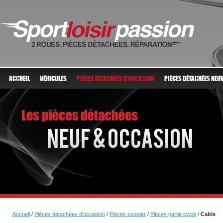
ACCUEIL
VÉHICULES
PIÈCES DÉTACHÉES D'OCCASION
PIÈCES DÉTACHÉES NEU
Accueil
/
Pièces détachées d'occasion
/
Pièces scooter
/
Pièces partie cycle
/
Cable